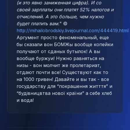
(и это явно заниженная цифра). И со
своей зарплаты они платят 52% налогов и
отчислений. А это больше, чем нужно
будет платить вам.
” ©
http://mihailobrodskiy.livejournal.com/444419.html
Аргумент просто феноменальный, еще
бы сказали вон БОМЖы вообще копейки
получают от сданых бутылок! А вы
вообще буржуи! Нужно равняться на
низы - вон молчит же пролетариат,
отдают почти все! Существуют как то
на 1000 гривен! Давайте и вы так - все
государству для “покрашення житття” и
“будівницвтва нової країни” а себе хлеб
и вода!