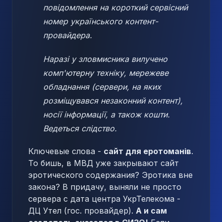
повідомлення на короткий сервісний
номер українського контент-
провайдера.
Наразі у зловмисника вилучено
комп'ютерну техніку, мережеве
обладнання (сервери, на яких
розміщувався незаконний контент),
носії інформації, а також кошти.
Ведеться слідство.
Ключевые слова -
сайт для еротоманів
.
То бишь, в МВД уже закрывают сайт
эротического содержания? Эротика вне
закона? В придачу, выняли не просто
сервера с дата центра УкрТелекома -
ДЦ Утел (гос. провайдер).
А и сам