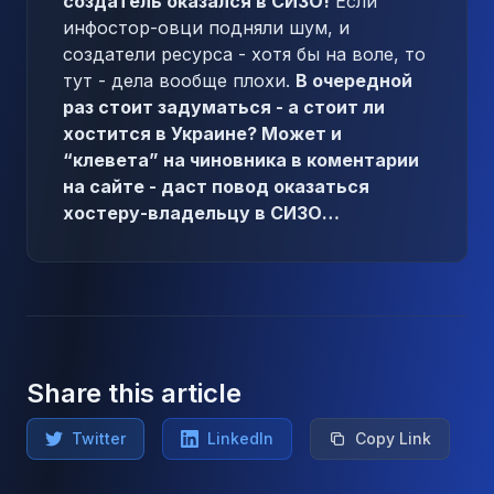
создатель оказался в СИЗО!
Если
инфостор-овци подняли шум, и
создатели ресурса - хотя бы на воле, то
тут - дела вообще плохи.
В очередной
раз стоит задуматься - а стоит ли
хостится в Украине? Может и
“клевета” на чиновника в коментарии
на сайте - даст повод оказаться
хостеру-владельцу в СИЗО…
Share this article
Twitter
LinkedIn
Copy Link