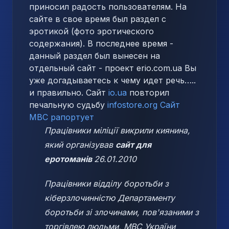
приносил радость пользователям. На
сайте в свое время был раздел с
эротикой (фото эротического
содержания). В последнее время -
данный раздел был вынесен на
отдельный сайт - проект erio.com.ua Вы
уже догадываетесь к чему идет речь…..
и правильно. Сайт
io.ua
повторил
печальную судьбу
infostore.org
Сайт
МВС рапортует
Працівники міліції викрили киянина,
який організував
сайт для
еротоманів
26.01.2010
Працівники відділу боротьби з
кіберзлочинністю Департаменту
боротьби зі злочинами, пов'язаними з
торгівлею людьми, МВС України