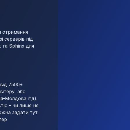
ля отримання
і серверів під
 та Sphinx для
 від 7500+
вітеру, або
ія-Молдова ітд).
стю - чи лише не
можна задати тут
тер