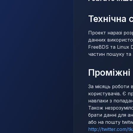
Технічна 
Проект наразі роз
данних використов
FreeBDS та Linux 
частин пошуку та 
Проміжні 
За місяць роботи 
користувачів. Є п
навпаки з попадан
Також незрозуміло
брати данні для а
або на пошту
twit
http://twitter.com/