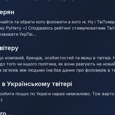
терян
айти та обрати кого фоловити а кого ні. Ну і ТвіТомір
аку РуНету =) Сподіваюсь рейтинг стимулюватиме Тві
розвивати УкрТві…
вітеру
до компаній, брендів, особистостей та явиш в твітері.
до того чи іншого політика, як вони реагують на нови
 зв'язків між людьми (на базі даних про фоловерів в тві
в Українському твітері
зробити пошук по Україні наразі неможливо. Тож варт
=)
ого…