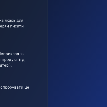
ка якась для
терян писати
 Наприклад як
й продукт ітд
тері).
о спробувати це