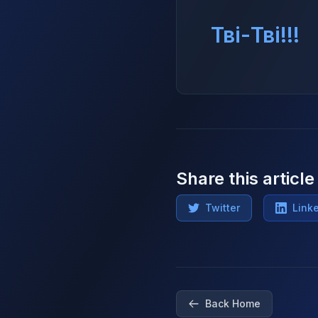
Тві-Тві!!!
Share this article
Twitter
Link
Back Home