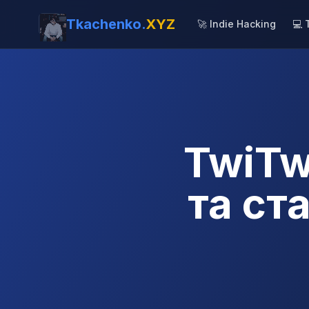
Tkachenko.
XYZ
🚀 Indie Hacking
💻 
TwiTwi
та ст