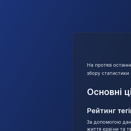
На протязі останнь
збору статистики 
Основні ц
Рейтинг тегі
За допомогою дано
життя країни та тв