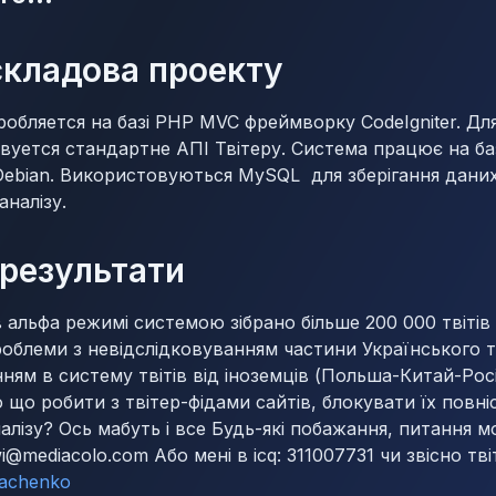
складова проекту
робляется на базі PHP MVC фреймворку CodeIgniter. Д
уется стандартне АПІ Твітеру. Система працює на баз
Debian. Використовуються MySQL для зберігання даних
аналізу.
результати
в альфа режимі системою зібрано більше 200 000 твітів
роблеми з невідслідковуванням частини Українського т
ням в систему твітів від іноземців (Польша-Китай-Рос
 що робити з твітер-фідами сайтів, блокувати їх повні
налізу? Ось мабуть і все Будь-які побажання, питання 
wi@mediacolo.com
Або мені в icq: 311007731 чи звісно тві
tkachenko