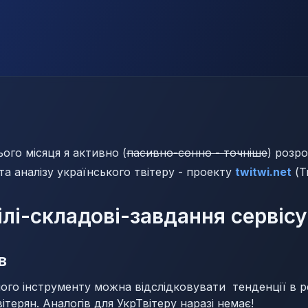
ого місяця я активно (
пасивно-сонно - точніше
) розро
та аналізу українського твітеру - проекту
twitwi.net
(Тв
ілі-складові-завдання сервісу
в
го інструменту можна відслідковувати тенденції в ре
ітерян. Аналогів для УкрТвітеру наразі немає!