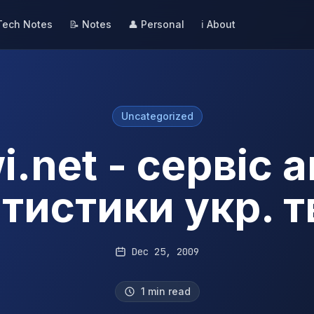
Tech Notes
📝 Notes
👤 Personal
ℹ️ About
Uncategorized
.net - сервіс 
атистики укр. т
Dec 25, 2009
1 min read