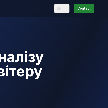
EN
Contact
аналізу
вітеру