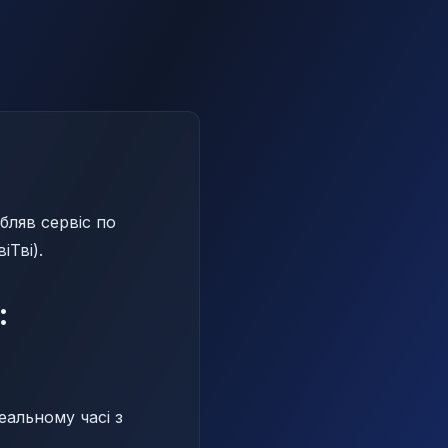
бляв сервіс по
іТві).
:
альному часі з