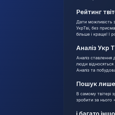
Рейтинг тві
Дати можливість зн
УкрТві, без присм
більше і краще! І 
Аналіз Укр Т
Аналіз ставлення 
люди відносяться 
Аналіз та побудова
Пошук лише 
В самому твітері 
зробити за нього 
і багато інш