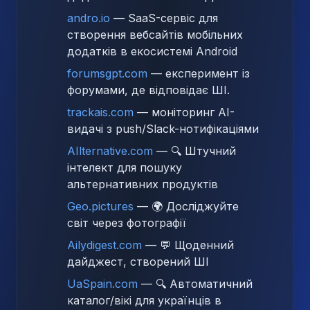
andro.io
— SaaS-сервіс для
створення вебсайтів мобільних
додатків в екосистемі Android
forumsgpt.com
— експеримент із
форумами, де відповідає ШІ.
trackais.com
— моніторинг AI-
видачі з push/Slack-нотифікаціями
AIlternative.com
— 🔍 Штучний
інтелект для пошуку
альтернативних продуктів
Geo.pictures
— 🌍 Досліджуйте
світ через фотографії
Ailydigest.com
— 💬 Щоденний
дайджест, створений ШІ
UaSpain.com
— 🔍 Автоматичний
каталог/вікі для українців в