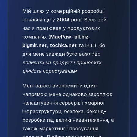
Мій шлях у комерційній розробці
почався ще у
2004
році. Весь цей
час я працював у продуктових
компаніях (
MacPaw
,
all.biz
,
bigmir.net
,
tochka.net
та інші), бо
для мене завжди було важливо
впливати на продукт і приносити
цінність користувачам
.
Мені важко виокремити один
напрямок: мене однаково захоплює
налаштування серверів і хмарної
інфраструктури, безпека, бекенд-
розробка під великі навантаження, а
також маркетинг і просування