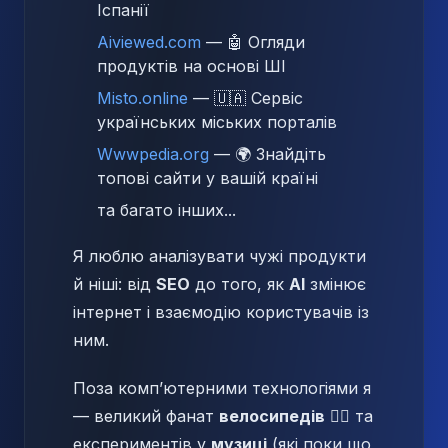
Іспанії
Aiviewed.com
— 🤖 Огляди
продуктів на основі ШІ
Misto.online
— 🇺🇦 Сервіс
українських міських порталів
Wwwpedia.org
— 🌍 Знайдіть
топові сайти у вашій країні
та багато інших...
Я люблю аналізувати чужі продукти
й ніші: від
SEO
до того, як
AI
змінює
інтернет і взаємодію користувачів із
ним.
Поза комп’ютерними технологіями я
— великий фанат
велосипедів
🚴‍♂️ та
експериментів у
музиці
(які поки що