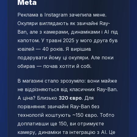
Meta
Реклама в Instagram зачепила мене.
Окуляри виглядають як звичайні Ray-
Ban, але з камерами, динаміками і AI під
капотом. У травні 2025 у мого друга був
ювілей — 40 років. Я вирішив
подарувати йому ці окуляри. Але поки
обирав — почав хотіти й собі.
В магазині стало зрозуміло: вони майже
не відрізняються від класичних Ray-Ban.
А ціна? Близько
320 євро
. Для
порівняння: звичайні Ray-Ban без
технологій коштують ~150 євро. Тобто
доплативши ще 150, ви отримуєте
камеру, динаміки та інтеграцію з AI. Це