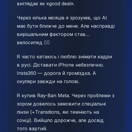
виглядає як «good deal».
Через кілька місяців я зрозумів, що AI
має бути ближче до мене. Але насправді
вирішальним фактором став…
велосипед 🚴‍♂️
Я часто катаюсь і люблю знімати кадри
в русі. Діставати iPhone небезпечно.
Insta360 — дорога й громіздка. А
окуляри завжди на голові.
Я купив Ray-Ban Meta. Через проблеми з
зором довелось замовити спеціальні
лінзи (+Transitions, які темніють на
сонці). Вийшло дорожче, але досвід
того вартий.